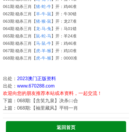
061期:稳杀三肖【
猪-蛇-牛
】开：鸡46准
062期:稳杀三肖【
羊-牛-鼠
】开：牛30错
063期:稳杀三肖【
猪-猴-鼠
】开：龙27准
064期:稳杀三肖【
龙-马-兔
】开：马01错
065期:稳杀三肖【
鼠-蛇-马
】开：羊24准
066期:稳杀三肖【
马-鼠-牛
】开：鸡46准
067期:稳杀三肖【
虎-羊-猴
】开：鸡10准
068期:稳杀三肖【
虎-牛-猴
】开：0000准
出处：
2023澳门正版资料
出处：
www.670288.com
欢迎向您的朋友推荐本站或本资料，一起交流！
下篇：068期:【含笑九泉】决杀㈡合
上篇：068期:【袖里藏风】平特一肖
返回首页