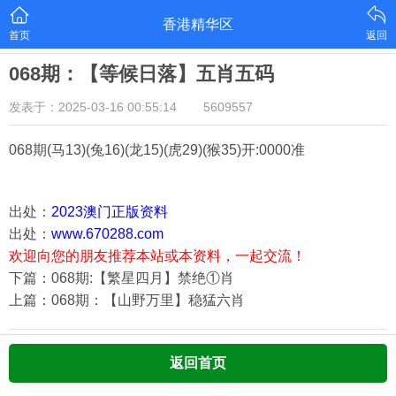
香港精华区
首页
返回
068期：【等候日落】五肖五码
发表于：2025-03-16 00:55:14
5609557
068期
(马13)(兔16)(龙15)(虎29)(猴35)
开:0000准
出处：
2023澳门正版资料
出处：
www.670288.com
欢迎向您的朋友推荐本站或本资料，一起交流！
下篇：068期:【繁星四月】禁绝①肖
上篇：068期：【山野万里】稳猛六肖
返回首页