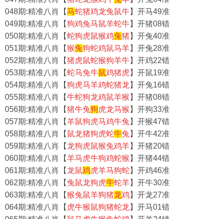
048期:精准八肖【
马
蛇猪鸡龙兔鼠牛
】开马49准
049期:精准八肖【
狗鸡兔马鼠羊蛇牛
】开猪08错
050期:精准八肖【
蛇狗虎鼠猴鸡
兔
猪
】开兔40准
051期:精准八肖【
猴
兔
狗蛇鸡鼠马羊
】开兔28准
052期:精准八肖【
猪虎鼠蛇猴狗羊牛
】开鸡22错
053期:精准八肖【
蛇马兔牛
鼠
鸡猪虎
】开鼠19准
054期:精准八肖【
狗虎马羊鸡蛇猪龙
】开兔16错
055期:精准八肖【
牛蛇狗龙鸡鼠羊猴
】开猪08错
056期:精准八肖【
猪牛兔
狗
虎龙马猴
】开狗33准
057期:精准八肖【
羊鼠狗虎马鸡牛兔
】开猴47错
058期:精准八肖【
鼠龙猪狗虎蛇
牛
兔
】开牛42准
059期:精准八肖【
龙狗虎鼠猴兔鸡羊
】开猪20错
060期:精准八肖【
羊马虎牛狗鸡蛇猴
】开猪44错
061期:精准八肖【
龙鼠
鸡
虎羊马狗蛇
】开鸡46准
062期:精准八肖【
兔鼠龙狗虎
牛
蛇羊
】开牛30准
063期:精准八肖【
猴兔鼠羊狗猪
龙
鸡
】开龙27准
064期:精准八肖【
虎牛猴鼠狗猪蛇龙
】开马01错