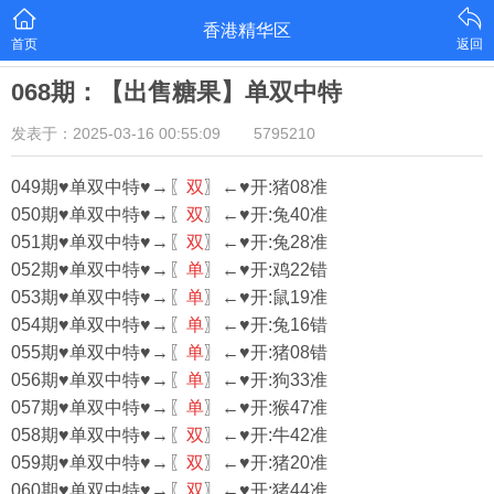
香港精华区
首页
返回
068期：【出售糖果】单双中特
发表于：2025-03-16 00:55:09
5795210
049期♥单双中特♥→〖
双
〗←♥开:猪08准
050期♥单双中特♥→〖
双
〗←♥开:兔40准
051期♥单双中特♥→〖
双
〗←♥开:兔28准
052期♥单双中特♥→〖
单
〗←♥开:鸡22错
053期♥单双中特♥→〖
单
〗←♥开:鼠19准
054期♥单双中特♥→〖
单
〗←♥开:兔16错
055期♥单双中特♥→〖
单
〗←♥开:猪08错
056期♥单双中特♥→〖
单
〗←♥开:狗33准
057期♥单双中特♥→〖
单
〗←♥开:猴47准
058期♥单双中特♥→〖
双
〗←♥开:牛42准
059期♥单双中特♥→〖
双
〗←♥开:猪20准
060期♥单双中特♥→〖
双
〗←♥开:猪44准