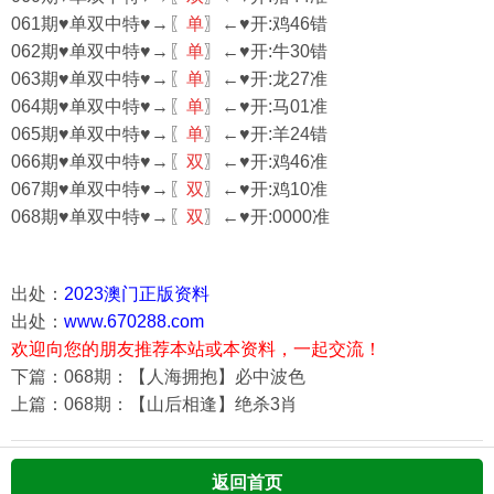
061期♥单双中特♥→〖
单
〗←♥开:鸡46错
062期♥单双中特♥→〖
单
〗←♥开:牛30错
063期♥单双中特♥→〖
单
〗←♥开:龙27准
064期♥单双中特♥→〖
单
〗←♥开:马01准
065期♥单双中特♥→〖
单
〗←♥开:羊24错
066期♥单双中特♥→〖
双
〗←♥开:鸡46准
067期♥单双中特♥→〖
双
〗←♥开:鸡10准
068期♥单双中特♥→〖
双
〗←♥开:0000准
出处：
2023澳门正版资料
出处：
www.670288.com
欢迎向您的朋友推荐本站或本资料，一起交流！
下篇：068期：【人海拥抱】必中波色
上篇：068期：【山后相逢】绝杀3肖
返回首页