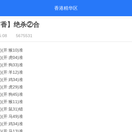
香港精华区
声香】绝杀②合
:08
5675531
}(开:猴10)准
}(开:虎04)准
}(开:狗33)准
}(开:羊12)准
}(开:鸡34)准
}(开:虎29)准
}(开:狗45)准
}(开:猴11)准
}(开:鼠31)错
}(开:马49)准
}(开:鸡34)准
}(开:马13)准