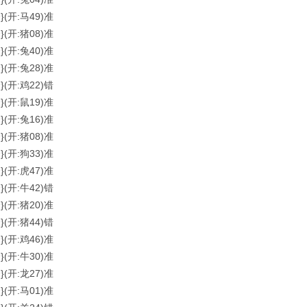
}(开:马49)准
}(开:猪08)准
}(开:兔40)准
}(开:兔28)准
}(开:鸡22)错
}(开:鼠19)准
}(开:兔16)准
}(开:猪08)准
}(开:狗33)准
}(开:虎47)准
}(开:牛42)错
}(开:猪20)准
}(开:猪44)错
}(开:鸡46)准
}(开:牛30)准
}(开:龙27)准
}(开:马01)准