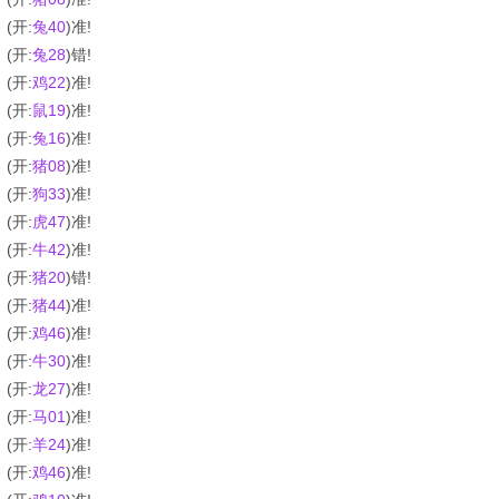
】(开:
兔40
)准!
】(开:
兔28
)错!
】(开:
鸡22
)准!
】(开:
鼠19
)准!
】(开:
兔16
)准!
】(开:
猪08
)准!
】(开:
狗33
)准!
】(开:
虎47
)准!
】(开:
牛42
)准!
】(开:
猪20
)错!
】(开:
猪44
)准!
】(开:
鸡46
)准!
】(开:
牛30
)准!
】(开:
龙27
)准!
】(开:
马01
)准!
】(开:
羊24
)准!
】(开:
鸡46
)准!