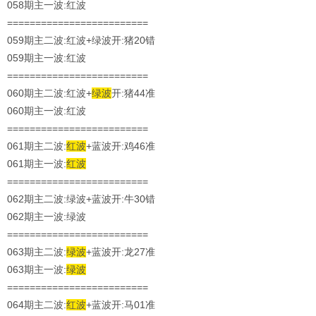
058期主一波:红波
=========================
059期主二波:红波+绿波开:猪20错
059期主一波:红波
=========================
060期主二波:红波+
绿波
开:猪44准
060期主一波:红波
=========================
061期主二波:
红波
+蓝波开:鸡46准
061期主一波:
红波
=========================
062期主二波:绿波+蓝波开:牛30错
062期主一波:绿波
=========================
063期主二波:
绿波
+蓝波开:龙27准
063期主一波:
绿波
=========================
064期主二波:
红波
+蓝波开:马01准