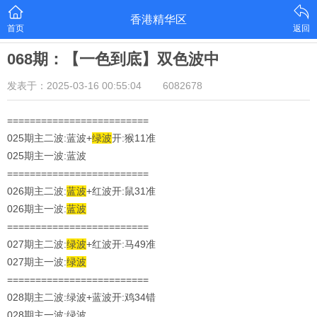
香港精华区
首页
返回
068期：【一色到底】双色波中
发表于：2025-03-16 00:55:04
6082678
=========================
025期主二波:蓝波+
绿波
开:猴11准
025期主一波:蓝波
=========================
026期主二波:
蓝波
+红波开:鼠31准
026期主一波:
蓝波
=========================
027期主二波:
绿波
+红波开:马49准
027期主一波:
绿波
=========================
028期主二波:绿波+蓝波开:鸡34错
028期主一波:绿波