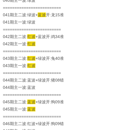
040期主一波:绿波
=========================
041期主二波:绿波+
蓝波
开:龙15准
041期主一波:绿波
=========================
042期主二波:
红波
+蓝波开:鸡34准
042期主一波:
红
波
=========================
043期主二波:
红波
+绿波开:兔40准
043期主一波:
红波
=========================
044期主二波:蓝波+绿波开:猪08错
044期主一波:
蓝
波
=========================
045期主二波:
蓝波
+绿波开:狗09准
045期主一波:
蓝波
=========================
046期主二波:红波+绿波开:狗09错