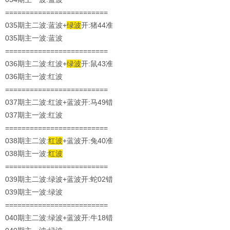
=========================
035期主二波:蓝波+
绿波
开:猪44准
035期主一波:蓝波
=========================
036期主二波:红波+
绿波
开:鼠43准
036期主一波:红波
=========================
037期主二波:红波+蓝波开:马49错
037期主一波:红波
=========================
038期主二波:
红波
+蓝波开:兔40准
038期主一波:
红波
=========================
039期主二波:绿波+蓝波开:蛇02错
039期主一波:绿波
=========================
040期主二波:绿波+蓝波开:牛18错