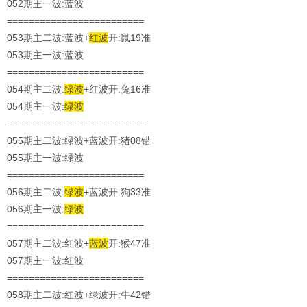
052期主一波:蓝波
=========================
053期主二波:蓝波+
红波
开:鼠19准
053期主一波:蓝波
=========================
054期主二波:
绿波
+红波开:兔16准
054期主一波:
绿波
=========================
055期主二波:绿波+蓝波开:猪08错
055期主一波:绿波
=========================
056期主二波:
绿波
+蓝波开:狗33准
056期主一波:
绿波
=========================
057期主二波:红波+
蓝波
开:猴47准
057期主一波:
红
波
=========================
058期主二波:红波+绿波开:牛42错