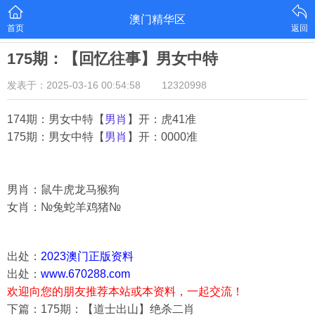
澳门精华区
首页
返回
175期：【回忆往事】男女中特
发表于：2025-03-16 00:54:58
12320998
174期：男女中特【
男
肖
】开：虎41准
175期：男女中特【
男
肖
】开：0000准
男肖：鼠牛虎龙马猴狗
女肖：№兔蛇羊鸡猪№
出处：
2023澳门正版资料
出处：
www.670288.com
欢迎向您的朋友推荐本站或本资料，一起交流！
下篇：175期：【道士出山】绝杀二肖