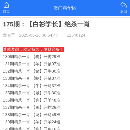
澳门精华区
首页
返回
175期：【白衫学长】绝杀一肖
发表于：2025-03-16 00:54:47
12540124
造就梦想，稳定持续，发财必备！
130期精杀一肖 【狗】开虎29准
131期精杀一肖 【羊】开鼠07准
132期精杀一肖 【猪】开牛30准
133期精杀一肖 【蛇】开鼠07准
134期精杀一肖 【牛】开马37准
135期精杀一肖 【鼠】开牛30准
136期精杀一肖 【狗】开羊48准
137期精杀一肖 【鸡】开蛇26准
138期精杀一肖 【龙】开马49准
139期精杀一肖 【羊】开羊24错
140期精杀一肖 【狗】开兔16准